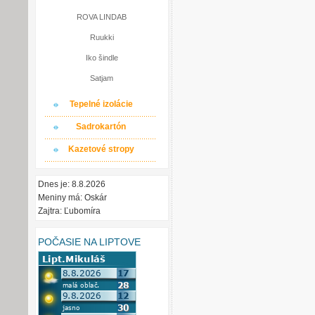
ROVA LINDAB
Ruukki
Iko šindle
Satjam
Tepelné izolácie
Sadrokartón
Kazetové stropy
Dnes je: 8.8.2026
Meniny má: Oskár
Zajtra: Ľubomíra
POČASIE NA LIPTOVE