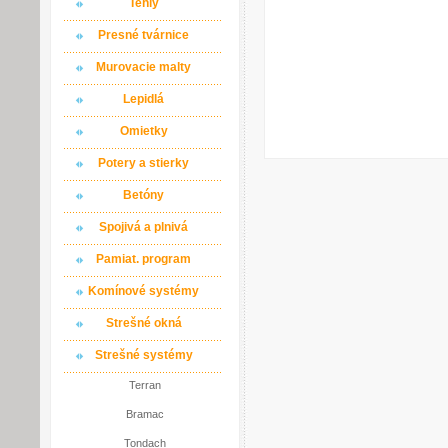
Tehly
Presné tvárnice
Murovacie malty
Lepidlá
Omietky
Potery a stierky
Betóny
Spojivá a plnivá
Pamiat. program
Komínové systémy
Strešné okná
Strešné systémy
Terran
Bramac
Tondach