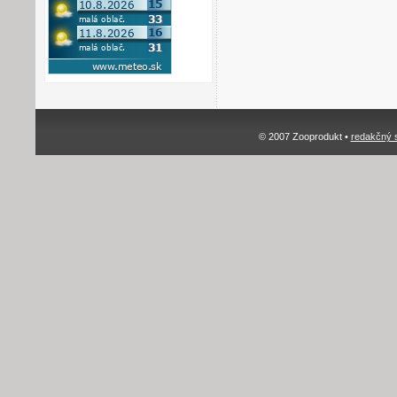
© 2007 Zooprodukt •
redakčný 