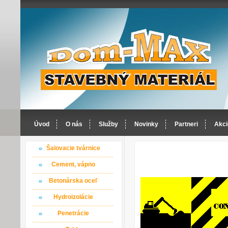
Úvod
O nás
Služby
Novinky
Partneri
Akci
Šalovacie tvárnice
Cement, vápno
Betonárska oceľ
Hydroizolácie
Penetrácie