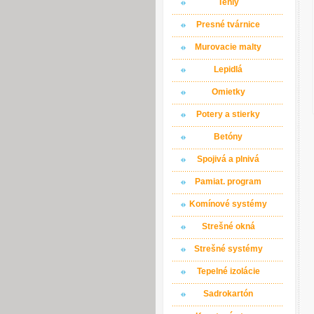
Tehly
Presné tvárnice
Murovacie malty
Lepidlá
Omietky
Potery a stierky
Betóny
Spojivá a plnivá
Pamiat. program
Komínové systémy
Strešné okná
Strešné systémy
Tepelné izolácie
Sadrokartón