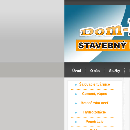
Úvod
O nás
Služby
Šalovacie tvárnice
Cement, vápno
Betonárska oceľ
Hydroizolácie
Penetrácie