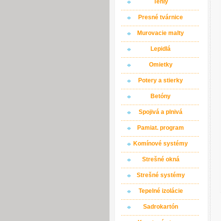
Tehly
Presné tvárnice
Murovacie malty
Lepidlá
Omietky
Potery a stierky
Betóny
Spojivá a plnivá
Pamiat. program
Komínové systémy
Strešné okná
Strešné systémy
Tepelné izolácie
Sadrokartón