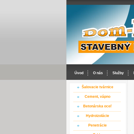
Úvod
O nás
Služby
Šalovacie tvárnice
Cement, vápno
Betonárska oceľ
Hydroizolácie
Penetrácie