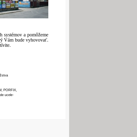
cích systémov a pomôžeme
orý Vám bude vyhovovať.
ívite.
žstva
, PORFIX,
e ucele-