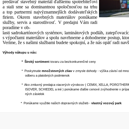
predávať stavebný materiál ďalšiemu spotrebiteľovi
a stali sme sa dominantnou spoločnosťou na trhu
a top partnermi najvýznamnejších dodávateľských
firiem. Okrem stavebných materiálov ponúkame
služby, servis a starostlivosť. V predajni Vám radi
poradíme v ob-
lasti sadrokartónových systémov, laminátových podláh, zatepľova
s výpočtami materiálov a spolu navrhneme a dohodneme postup, kt
Veríme, že s našimi službami budete spokojní, a že nás opäť radi navšt
Výhody nákupu u nás:
* Široký sortiment
tovaru za bezkonkurenčné ceny
* Poskytnutie
množstevných zliav
v zmysle dohody - výška závisí od mno
odberu a platobných podmienok
* Ako zmluvný predajca viacerých výrobcov ( CEMIX, XELLA, POROTHERM
ISOVER, SCHIEDEL a iné ) ponúkame ďalšie cenové zvýhodnenie v prípad
ných zásielok
* Ponúkame využitie našich dopravných služieb -
vlastný vozový park