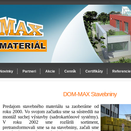
Novinky
Partneri
Akcie
Cenník
Certifikáty
Referencie
DOM-MAX Stavebniny
Predajom stavebného materiálu sa zaoberáme od
roku 2000. Vo svojom začiatku sme sa sústredili na
montáž suchej výstavby (sadrokartónové systémy).
V roku 2002 sme rozšírili sortiment,
pretransformovali sme sa na stavebniny, začali sme