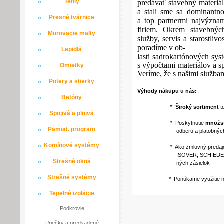
Tehly
predávať stavebný materiál
a stali sme sa dominantn
Presné tvárnice
a top partnermi najvýzna
firiem. Okrem stavebnýc
Murovacie malty
služby, servis a starostli
poradíme v ob-
Lepidlá
lasti sadrokartónových sy
s výpočtami materiálov a
Omietky
Veríme, že s našimi službam
Potery a stierky
Výhody nákupu u nás:
Betóny
* Široký sortiment
t
Spojivá a plnivá
* Poskytnutie
množst
Pamiat. program
odberu a platobných p
Komínové systémy
* Ako zmluvný predajca via
ISOVER, SCHIEDEL a iné ) po
Strešné okná
ných zásielok
Strešné systémy
* Ponúkame využitie našich
Tepelné izolácie
Podkrovie
Priečky a predsadené