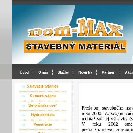
Úvod
O nás
Služby
Novinky
Partneri
Akci
Šalovacie tvárnice
Cement, vápno
Betonárska oceľ
Predajom stavebného mat
roku 2000. Vo svojom začia
Hydroizolácie
montáž suchej výstavby (s
V roku 2002 sme ro
Penetrácie
pretransformovali sme sa n