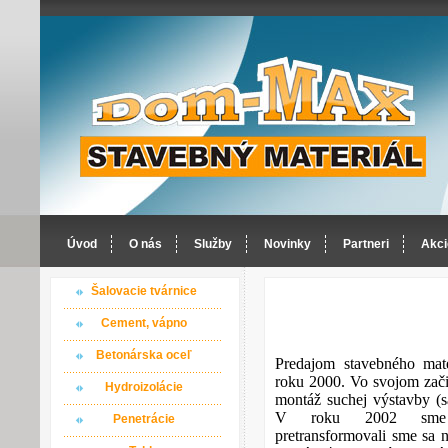
Úvod
O nás
Služby
Novinky
Partneri
Akci
Šalovacie tvárnice
Cement, vápno
Betonárska oceľ
Predajom stavebného mat
roku 2000. Vo svojom začia
Hydroizolácie
montáž suchej výstavby (s
V roku 2002 sme ro
Penetrácie
pretransformovali sme sa n