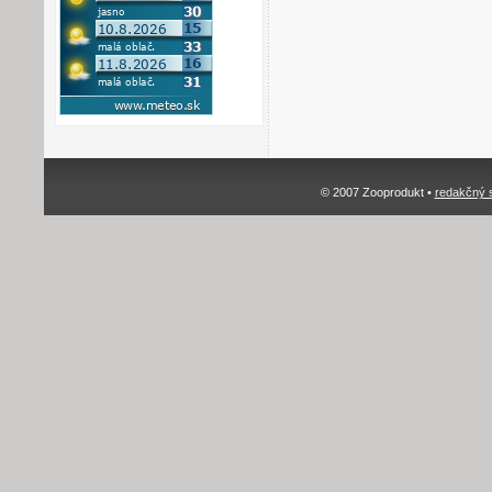
© 2007 Zooprodukt •
redakčný 