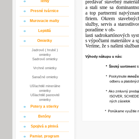
Tehly
predávať stavebný materiál
a stali sme sa dominantn
Presné tvárnice
a top partnermi najvýzna
firiem. Okrem stavebnýc
Murovacie malty
služby, servis a starostli
poradíme v ob-
Lepidlá
lasti sadrokartónových sy
s výpočtami materiálov a
Omietky
Veríme, že s našimi službam
Jadrové ( hrubé )
omietky
Výhody nákupu u nás:
Sadrové omietky
* Široký sortiment
t
Vrchné omietky
* Poskytnutie
množst
Sanačné omietky
odberu a platobných p
Ušľachtilé minerálne
omietky
* Ako zmluvný predajca via
Ušlachtilé pastovité
ISOVER, SCHIEDEL a iné ) po
omietky
ných zásielok
Potery a stierky
* Ponúkame využitie našich
Betóny
Spojivá a plnivá
Pamiat. program