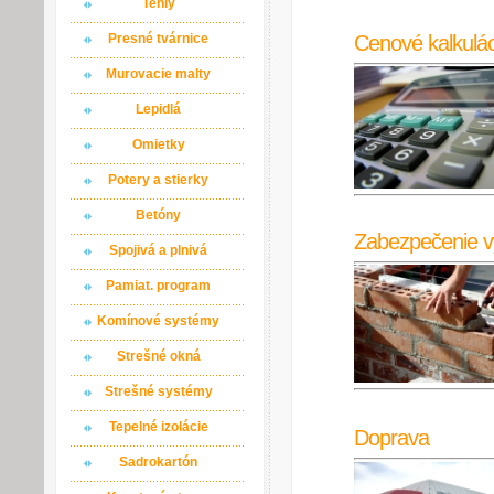
Tehly
Cenové kalkulác
Presné tvárnice
Murovacie malty
Lepidlá
Omietky
Potery a stierky
Betóny
Zabezpečenie v
Spojivá a plnivá
Pamiat. program
Komínové systémy
Strešné okná
Strešné systémy
Tepelné izolácie
Doprava
Sadrokartón