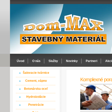
Úvod
O nás
Služby
Novinky
Partneri
Akci
Šalovacie tvárnice
Komplexné por
Cement, vápno
Betonárska oceľ
Hydroizolácie
Penetrácie