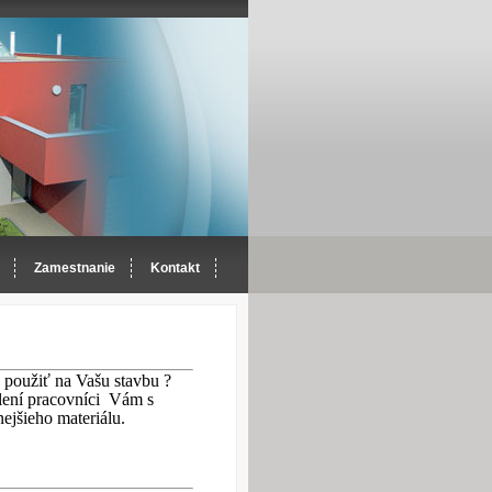
Zamestnanie
Kontakt
použiť na Vašu st
avbu ?
ení pracovníci
Vám s
ejšieho materiálu.