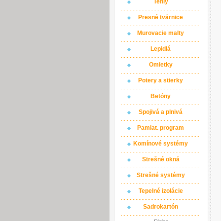
Tehly
Presné tvárnice
Murovacie malty
Lepidlá
Omietky
Potery a stierky
Betóny
Spojivá a plnivá
Pamiat. program
Komínové systémy
Strešné okná
Strešné systémy
Tepelné izolácie
Sadrokartón