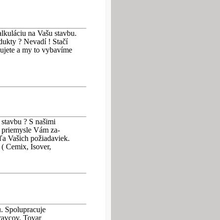
kuláciu na Vašu stavbu.
dukty ? Nevadí ! Stačí
bujete a my to vybavíme
stavbu ? S našimi
 priemysle Vám za-
a Vašich požiadaviek.
 ( Cemix, Isover,
. Spolupracuje
avcov. Tovar