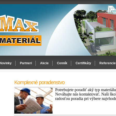
Novinky
Partneri
Akcie
Cenník
Certifikáty
Referencie
Komplexné poradenstvo
Potrebujete poradiť aký typ materiálu
Neváhajte nás kontaktovať. Naši škol
radosťou poradia pri výbere najvhodn