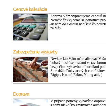
Cenové kalkulácie
Zdarma Vám vypracujeme cenovú kal
Nemáte čas vyberať si jednotlivé pro
ak nám do e-mailu napíšete čo potre
za Vás.
Zabezpečenie výstavby
Neviete kto Vám má realizovať Vašu 
bohatými skúsenosťami v stavebnom
bezpečíme výstavbu odborníkmi podľ
Sme držiteľmi viacerých certifikátov
Rigips, Knauf, Fakro, Ytong atď. )
Doprava
V prípade potreby vybavíme dopravu
s nami niekoľko zmluvných autodopr