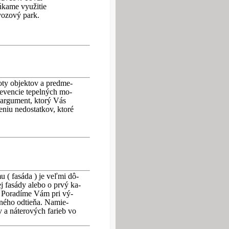
kame využitie
vozový park.
ty objektov a predme-
revencie tepelných mo-
 argument, ktorý Vás
neniu nedostatkov, ktoré
 ( fasáda ) je veľmi dô-
ej fasády alebo o prvý ka-
. Poradíme Vám pri vý-
ného odtieňa. Namie-
a náterových farieb vo