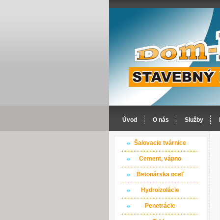
Úvod
O nás
Služby
Šalovacie tvárnice
Cement, vápno
Betonárska oceľ
Hydroizolácie
Penetrácie