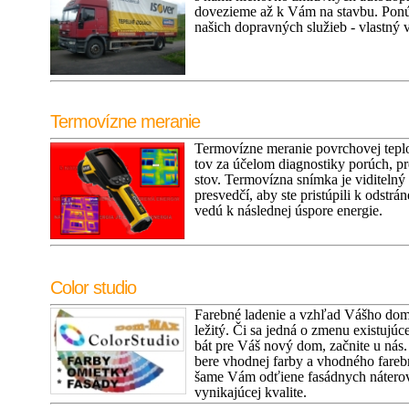
dovezieme až k Vám na stavbu. Ponú
našich dopravných služieb - vlastný 
Termovízne meranie
Termovízne meranie povrchovej teplo
tov za účelom diagnostiky porúch, p
stov. Termovízna snímka je viditelný
presvedčí, aby ste pristúpili k odstrá
vedú k následnej úspore energie.
Color studio
Farebné ladenie a vzhľad Vášho domu
ležitý. Či sa jedná o zmenu existujúc
bát pre Váš nový dom, začnite u nás
bere vhodnej farby a vhodného fareb
šame Vám odťiene fasádnych náterov 
vynikajúcej kvalite.