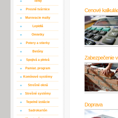
Tehly
Cenové kalkulác
Presné tvárnice
Murovacie malty
Lepidlá
Omietky
Potery a stierky
Betóny
Zabezpečenie v
Spojivá a plnivá
Pamiat. program
Komínové systémy
Strešné okná
Strešné systémy
Tepelné izolácie
Doprava
Sadrokartón