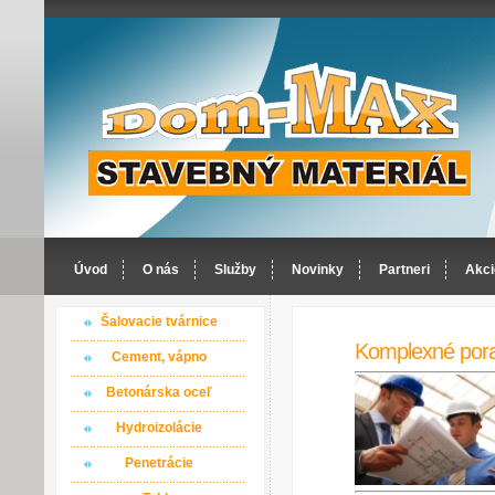
Úvod
O nás
Služby
Novinky
Partneri
Akci
Šalovacie tvárnice
Komplexné por
Cement, vápno
Betonárska oceľ
Hydroizolácie
Penetrácie