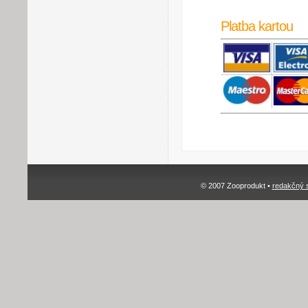
Platba kartou
© 2007 Zooprodukt •
redakčný 