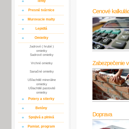
Tehly
Cenové kalkulác
Presné tvárnice
Murovacie malty
Lepidlá
Omietky
Jadrové ( hrubé )
omietky
Sadrové omietky
Zabezpečenie v
Vrchné omietky
Sanačné omietky
Ušľachtilé minerálne
omietky
Ušlachtilé pastovité
omietky
Potery a stierky
Betóny
Doprava
Spojivá a plnivá
Pamiat. program