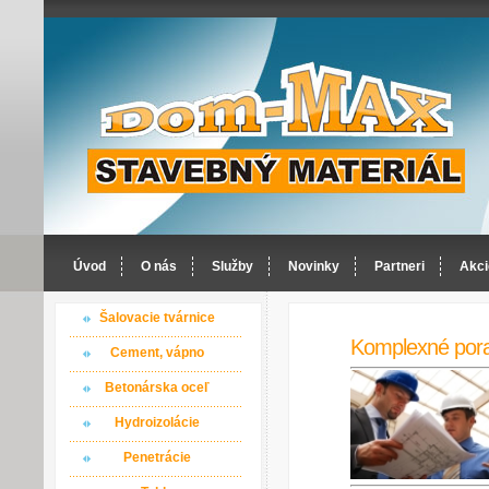
Úvod
O nás
Služby
Novinky
Partneri
Akci
Šalovacie tvárnice
Komplexné por
Cement, vápno
Betonárska oceľ
Hydroizolácie
Penetrácie