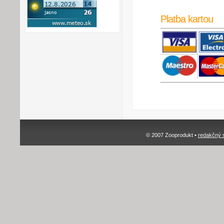
Platba kartou
© 2007 Zooprodukt •
redakčný 