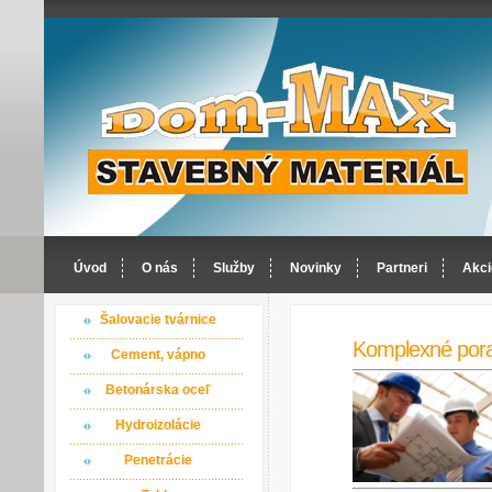
Úvod
O nás
Služby
Novinky
Partneri
Akci
Šalovacie tvárnice
Komplexné por
Cement, vápno
Betonárska oceľ
Hydroizolácie
Penetrácie