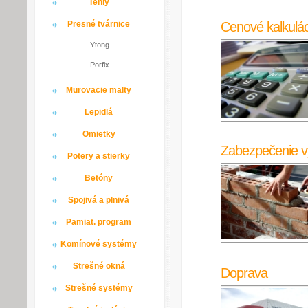
Tehly
Cenové kalkulác
Presné tvárnice
Ytong
Porfix
Murovacie malty
Lepidlá
Omietky
Zabezpečenie v
Potery a stierky
Betóny
Spojivá a plnivá
Pamiat. program
Komínové systémy
Strešné okná
Doprava
Strešné systémy