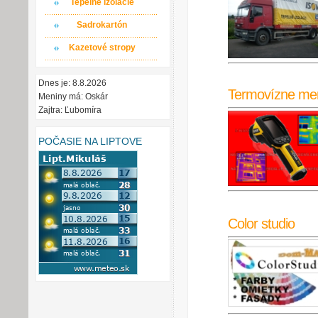
Tepelné izolácie
Sadrokartón
Kazetové stropy
Dnes je: 8.8.2026
Termovízne me
Meniny má: Oskár
Zajtra: Ľubomíra
POČASIE NA LIPTOVE
Color studio