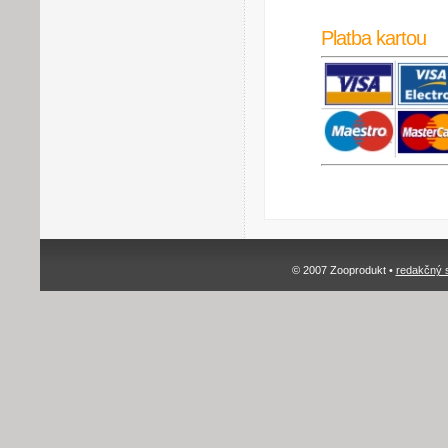
Platba kartou
© 2007 Zooprodukt •
redakčný 