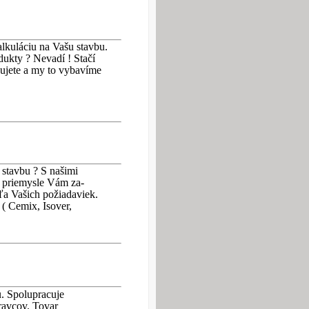
kuláciu na Vašu stavbu.
dukty ? Nevadí ! Stačí
bujete a my to vybavíme
stavbu ? S našimi
 priemysle Vám za-
a Vašich požiadaviek.
 ( Cemix, Isover,
. Spolupracuje
avcov. Tovar