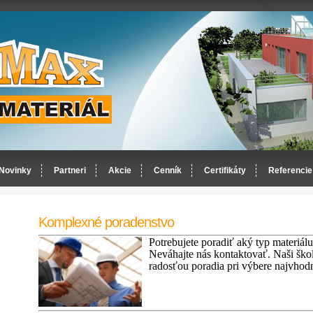
Novinky
Partneri
Akcie
Cenník
Certifikáty
Referencie
Komplexné poradenstvo
Potrebujete poradiť aký typ materiálu
Neváhajte nás kontaktovať. Naši škol
radosťou poradia pri výbere najvhodn