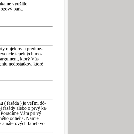
kame využitie
vozový park.
ty objektov a predme-
revencie tepelných mo-
 argument, ktorý Vás
neniu nedostatkov, ktoré
 ( fasáda ) je veľmi dô-
ej fasády alebo o prvý ka-
. Poradíme Vám pri vý-
ného odtieňa. Namie-
a náterových farieb vo