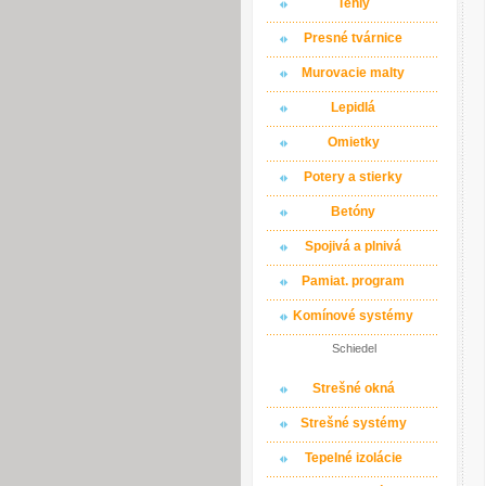
Tehly
Presné tvárnice
Murovacie malty
Lepidlá
Omietky
Potery a stierky
Betóny
Spojivá a plnivá
Pamiat. program
Komínové systémy
Schiedel
Strešné okná
Strešné systémy
Tepelné izolácie