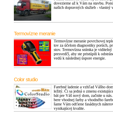
dovezieme až k Vám na stavbu. Ponú
našich dopravných služieb - vlastný 
Termovízne meranie
Termovízne meranie povrchovej teplo
tov za účelom diagnostiky porúch, p
stov. Termovízna snímka je viditelný
presvedčí, aby ste pristúpili k odstrá
vedú k následnej úspore energie.
Color studio
Farebné ladenie a vzhľad Vášho domu
ležitý. Či sa jedná o zmenu existujúc
bát pre Váš nový dom, začnite u nás
bere vhodnej farby a vhodného fareb
šame Vám odťiene fasádnych náterov 
vynikajúcej kvalite.