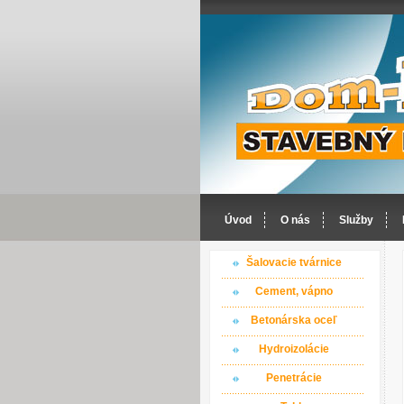
Úvod
O nás
Služby
Šalovacie tvárnice
Cement, vápno
Betonárska oceľ
Hydroizolácie
Penetrácie