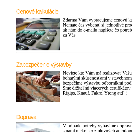
Cenové kalkulácie
Zdarma Vám vypracujeme cenovú kal
Nemáte čas vyberať si jednotlivé pro
ak nám do e-mailu napíšete čo potre
za Vás.
Zabezpečenie výstavby
Neviete kto Vám má realizovať Vašu 
bohatými skúsenosťami v stavebnom
bezpečíme výstavbu odborníkmi podľ
Sme držiteľmi viacerých certifikátov
Rigips, Knauf, Fakro, Ytong atď. )
Doprava
V prípade potreby vybavíme dopravu
s nami niekoľko zmluvných autodopr