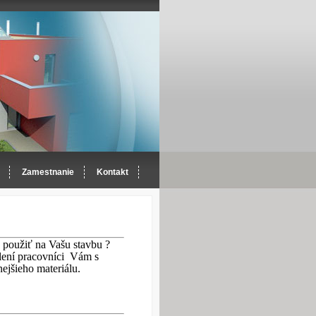
Zamestnanie
Kontakt
použiť na Vašu st
avbu ?
ení pracovníci
Vám s
ejšieho materiálu.