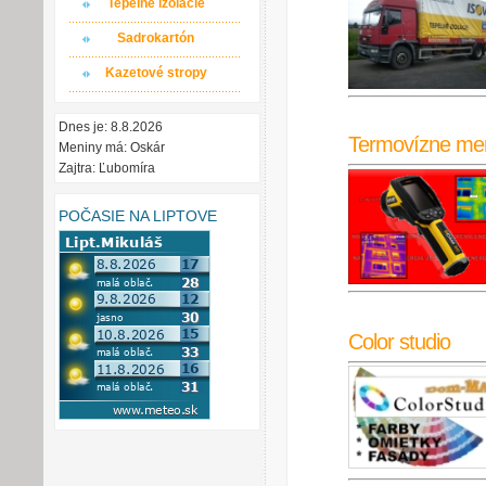
Tepelné izolácie
Sadrokartón
Kazetové stropy
Dnes je: 8.8.2026
Termovízne me
Meniny má: Oskár
Zajtra: Ľubomíra
POČASIE NA LIPTOVE
Color studio