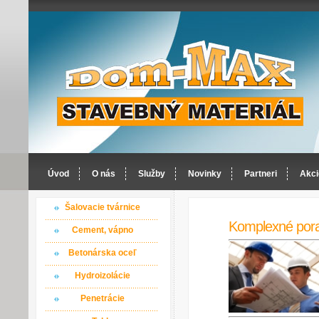
Úvod
O nás
Služby
Novinky
Partneri
Akci
Šalovacie tvárnice
Komplexné por
Cement, vápno
Betonárska oceľ
Hydroizolácie
Penetrácie