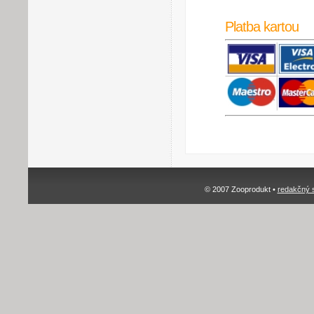
Platba kartou
© 2007 Zooprodukt •
redakčný 