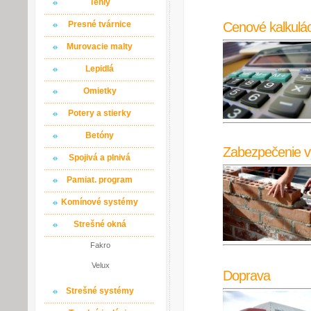
Tehly
Cenové kalkulác
Presné tvárnice
Murovacie malty
Lepidlá
Omietky
Potery a stierky
Betóny
Zabezpečenie v
Spojivá a plnivá
Pamiat. program
Komínové systémy
Strešné okná
Fakro
Velux
Doprava
Strešné systémy