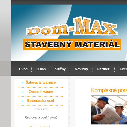
Úvod
O nás
Služby
Novinky
Partneri
Akci
Šalovacie tvárnice
Komplexné por
Cement, vápno
Betonárska oceľ
Kari siete
Rebrovaná oceľ (roxor)