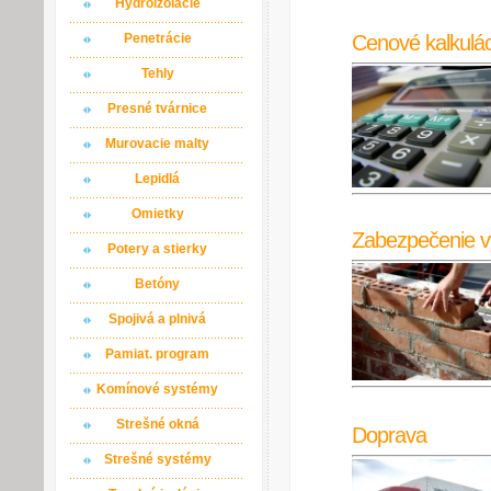
Hydroizolácie
Cenové kalkulác
Penetrácie
Tehly
Presné tvárnice
Murovacie malty
Lepidlá
Omietky
Zabezpečenie v
Potery a stierky
Betóny
Spojivá a plnivá
Pamiat. program
Komínové systémy
Strešné okná
Doprava
Strešné systémy