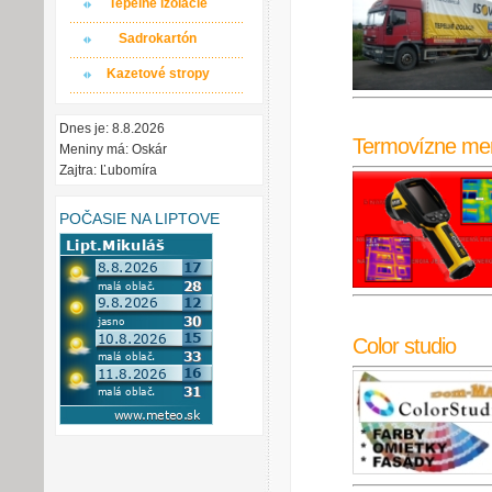
Tepelné izolácie
Sadrokartón
Kazetové stropy
Dnes je: 8.8.2026
Termovízne me
Meniny má: Oskár
Zajtra: Ľubomíra
POČASIE NA LIPTOVE
Color studio