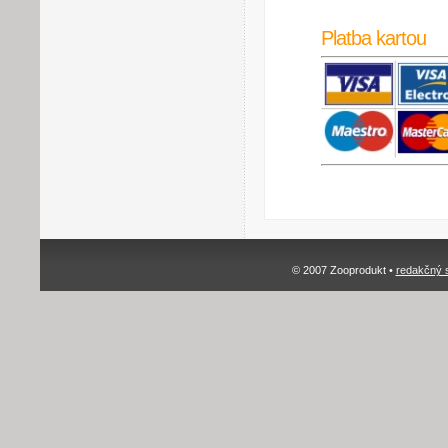
Platba kartou
© 2007 Zooprodukt •
redakčný 