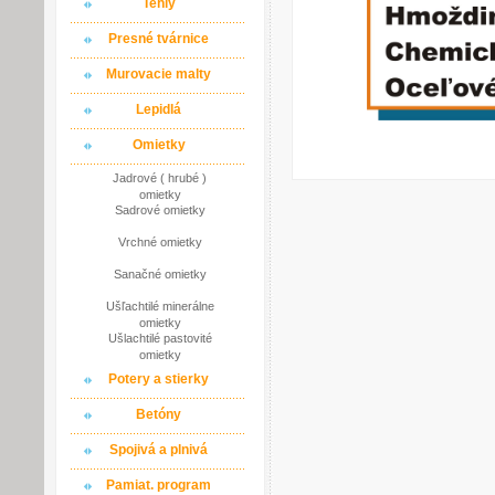
Tehly
Presné tvárnice
Murovacie malty
Lepidlá
Omietky
Jadrové ( hrubé )
omietky
Sadrové omietky
Vrchné omietky
Sanačné omietky
Ušľachtilé minerálne
omietky
Ušlachtilé pastovité
omietky
Potery a stierky
Betóny
Spojivá a plnivá
Pamiat. program