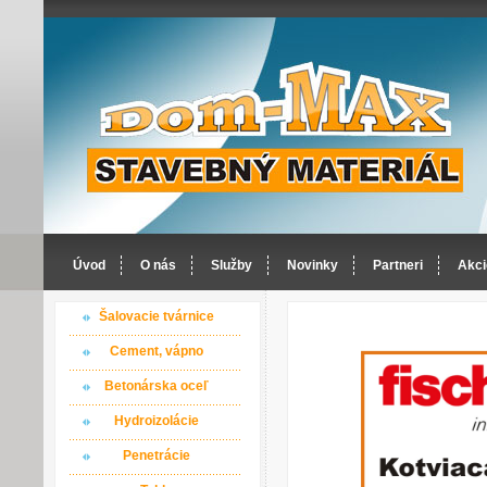
Úvod
O nás
Služby
Novinky
Partneri
Akci
Šalovacie tvárnice
Cement, vápno
Betonárska oceľ
Hydroizolácie
Penetrácie