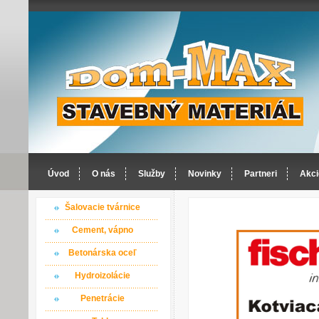
Úvod
O nás
Služby
Novinky
Partneri
Akci
Šalovacie tvárnice
Cement, vápno
Betonárska oceľ
Hydroizolácie
Penetrácie