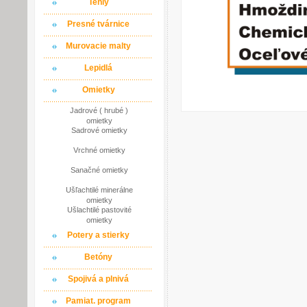
Tehly
Presné tvárnice
Murovacie malty
Lepidlá
Omietky
Jadrové ( hrubé )
omietky
Sadrové omietky
Vrchné omietky
Sanačné omietky
Ušľachtilé minerálne
omietky
Ušlachtilé pastovité
omietky
Potery a stierky
Betóny
Spojivá a plnivá
Pamiat. program