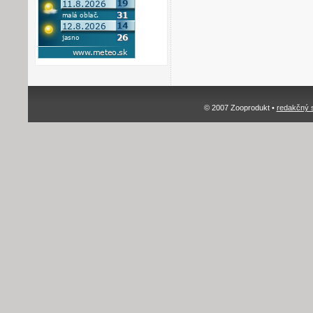
© 2007 Zooprodukt •
redakčný 