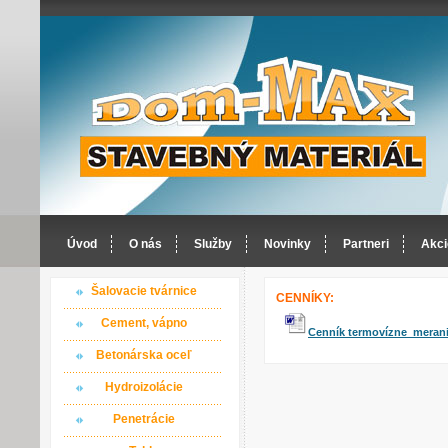
Úvod
O nás
Služby
Novinky
Partneri
Akci
Šalovacie tvárnice
CENNÍKY:
Cement, vápno
Cenník termovízne meran
Betonárska oceľ
Hydroizolácie
Penetrácie