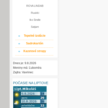
ROVA LINDAB
Ruukki
Iko šindle
Satjam
Tepelné izolácie
Sadrokartón
Kazetové stropy
Dnes je: 9.8.2026
Meniny má: Ľubomíra
Zajtra: Vavrinec
POČASIE NA LIPTOVE