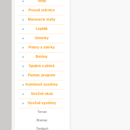
Tehly
Presné tvárnice
Murovacie malty
Lepidlá
Omietky
Potery a stierky
Betóny
Spojivá a plnivá
Pamiat. program
Komínové systémy
Strešné okná
Strešné systémy
Terran
Bramac
Tondach