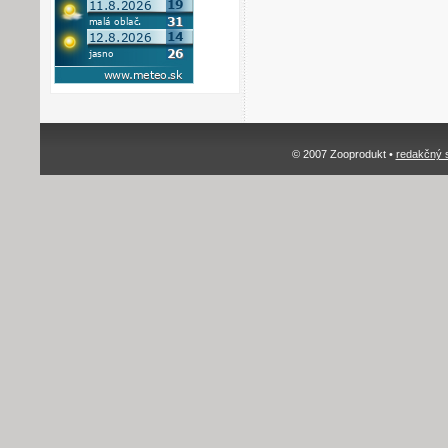
© 2007 Zooprodukt •
redakčný 