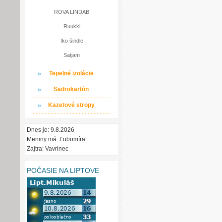
ROVA LINDAB
Ruukki
Iko šindle
Satjam
Tepelné izolácie
Sadrokartón
Kazetové stropy
Dnes je: 9.8.2026
Meniny má: Ľubomíra
Zajtra: Vavrinec
POČASIE NA LIPTOVE