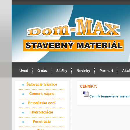
Úvod
O nás
Služby
Novinky
Partneri
Akci
Šalovacie tvárnice
CENNÍKY:
Cement, vápno
Cenník termovízne meran
Betonárska oceľ
Hydroizolácie
Penetrácie