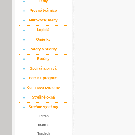
Tehly
Presné tvárnice
Murovacie malty
Lepidlá
Omietky
Potery a stierky
Betóny
Spojivá a plnivá
Pamiat. program
Komínové systémy
Strešné okná
Strešné systémy
Terran
Bramac
Tondach