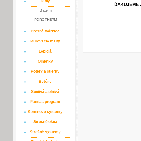
Tehly
ĎAKUJEME ZA P
Britterm
POROTHERM
Presné tvárnice
Murovacie malty
Lepidlá
Omietky
Potery a stierky
Betóny
Spojivá a plnivá
Pamiat. program
Komínové systémy
Strešné okná
Strešné systémy