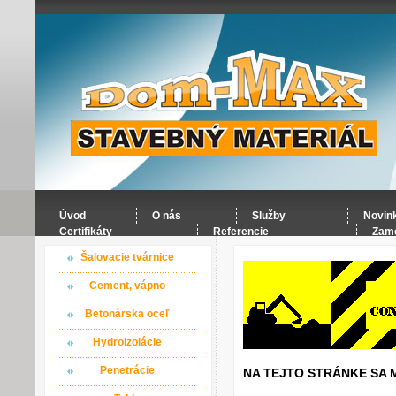
Úvod
O nás
Služby
Novin
Certifikáty
Referencie
Zame
Šalovacie tvárnice
Cement, vápno
Betonárska oceľ
Hydroizolácie
Penetrácie
NA TEJTO STRÁNKE SA