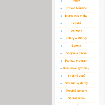
Tehly
Presné tvárnice
Murovacie malty
Lepidlá
Omietky
Potery a stierky
Betóny
Spojivá a plnivá
Pamiat. program
Komínové systémy
Strešné okná
Strešné systémy
Tepelné izolácie
Sadrokartón