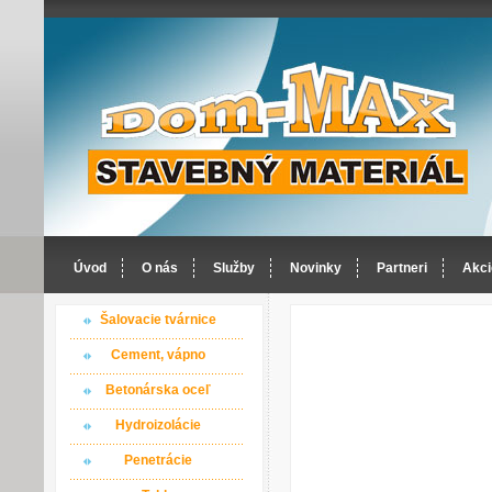
Úvod
O nás
Služby
Novinky
Partneri
Akci
Šalovacie tvárnice
Cement, vápno
Betonárska oceľ
Hydroizolácie
Penetrácie