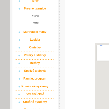
Tehly
Presné tvárnice
Ytong
Porfix
Murovacie malty
Lepidlá
Omietky
Potery a stierky
Betóny
Spojivá a plnivá
Pamiat. program
Komínové systémy
Strešné okná
Strešné systémy