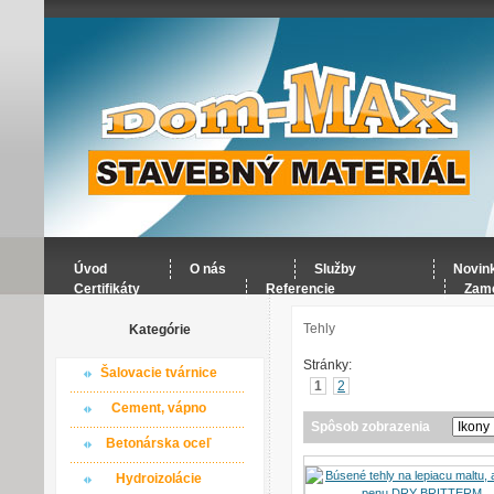
Úvod
O nás
Služby
Novin
Certifikáty
Referencie
Zame
Tehly
Kategórie
Stránky:
Šalovacie tvárnice
1
2
Cement, vápno
Spôsob zobrazenia
Betonárska oceľ
Hydroizolácie