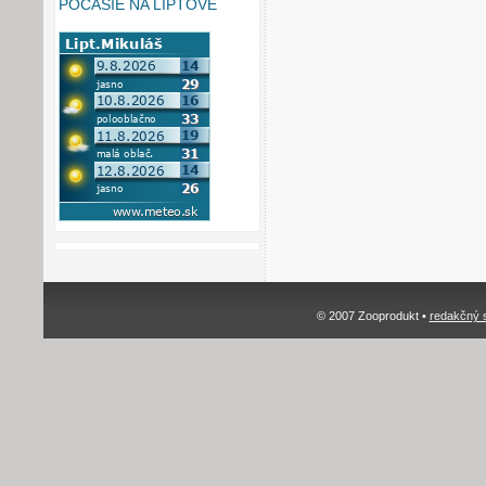
POČASIE NA LIPTOVE
© 2007 Zooprodukt •
redakčný 