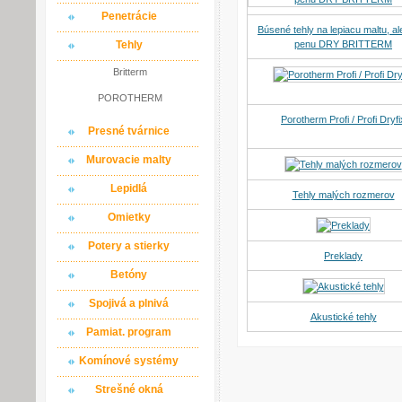
Penetrácie
Búsené tehly na lepiacu maltu, a
penu DRY BRITTERM
Tehly
Britterm
POROTHERM
Porotherm Profi / Profi Dryfi
Presné tvárnice
Murovacie malty
Lepidlá
Tehly malých rozmerov
Omietky
Potery a stierky
Preklady
Betóny
Spojivá a plnivá
Akustické tehly
Pamiat. program
Komínové systémy
Strešné okná