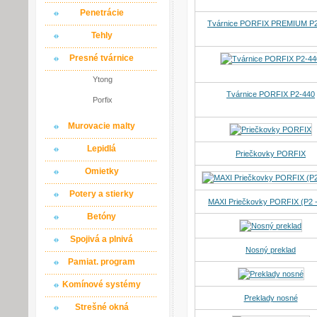
Penetrácie
Tvárnice PORFIX PREMIUM P
Tehly
Presné tvárnice
Ytong
Tvárnice PORFIX P2-440
Porfix
Murovacie malty
Lepidlá
Priečkovky PORFIX
Omietky
Potery a stierky
MAXI Priečkovky PORFIX (P2 
Betóny
Spojivá a plnivá
Nosný preklad
Pamiat. program
Komínové systémy
Preklady nosné
Strešné okná