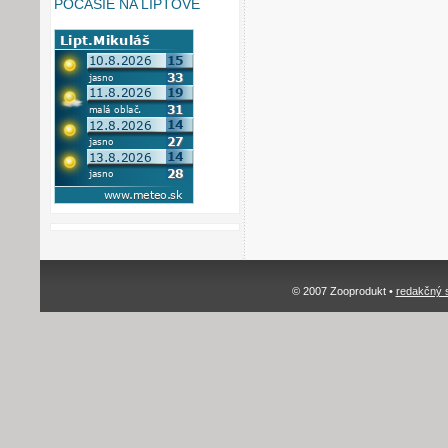
POČASIE NA LIPTOVE
© 2007 Zooprodukt •
redakčný 