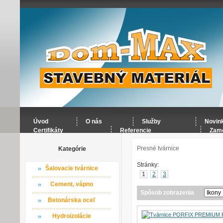
Úvod
O nás
Služby
Novin
Certifikáty
Referencie
Zame
Presné tvárnice
Kategórie
Stránky:
Šalovacie tvárnice
1
2
3
Cement, vápno
Spôsob zobrazenia
Betonárska oceľ
Hydroizolácie