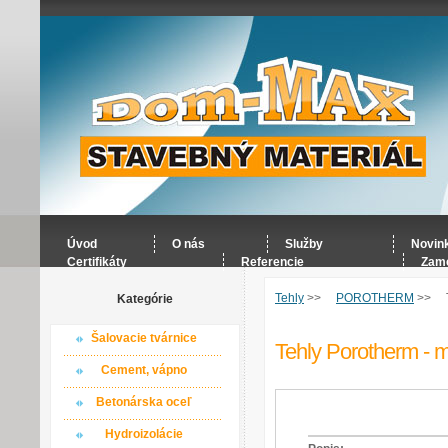
Úvod
O nás
Služby
Novin
Certifikáty
Referencie
Zame
Tehly
>>
POROTHERM
>>
Kategórie
Šalovacie tvárnice
Tehly Porotherm - m
Cement, vápno
Betonárska oceľ
Hydroizolácie