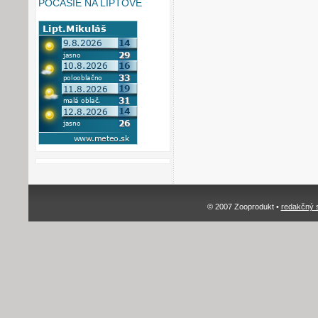
POČASIE NA LIPTOVE
© 2007 Zooprodukt •
redakčný 