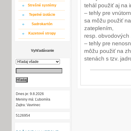
tehál použiť aj na i
Strešné systémy
– tehly pre vnútor
Tepelné izolácie
sa môžu použiť na
Sadrokartón
zateplením,
Kazetové stropy
resp. obvodových
– tehly pre nenosn
môžu použiť na zh
Vyhľadávanie
stenách s tzv. ja
Dnes je: 9.8.2026
Meniny má: Ľubomíra
Zajtra: Vavrinec
5126954