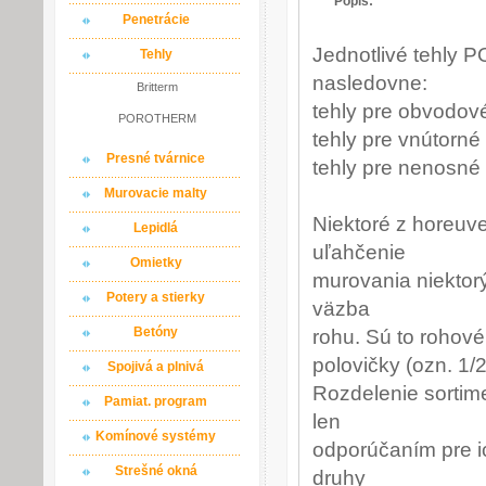
Popis:
Penetrácie
Jednotlivé tehly
Tehly
nasledovne:
Britterm
tehly pre obvodov
POROTHERM
tehly pre vnútorné
Presné tvárnice
tehly pre nenosné 
Murovacie malty
Niektoré z horeuv
Lepidlá
uľahčenie
Omietky
murovania niektorý
Potery a stierky
väzba
Betóny
rohu. Sú to rohové
polovičky (ozn. 1/2
Spojivá a plnivá
Rozdelenie sorti
Pamiat. program
len
Komínové systémy
odporúčaním pre ic
Strešné okná
druhy