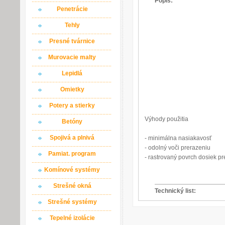
Popis:
Penetrácie
Tehly
Presné tvárnice
Murovacie malty
Lepidlá
Omietky
Potery a stierky
Výhody použitia
Betóny
Spojivá a plnivá
- minimálna nasiakavosť
- odolný voči prerazeniu
Pamiat. program
- rastrovaný povrch dosiek pre
Komínové systémy
Strešné okná
Technický list:
Strešné systémy
Tepelné izolácie