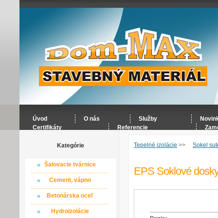
Úvod
O nás
Služby
Novin
Certifikáty
Referencie
Zame
Tepelné izolácie
>>
Sokel sut
Kategórie
Šalovacie tvárnice
EPS Soklové dosk
Cement, vápno
Betonárska oceľ
Hydroizolácie