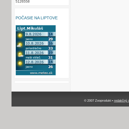
5126558
POČASIE NA LIPTOVE
© 2007 Zooprodukt •
redakčný 