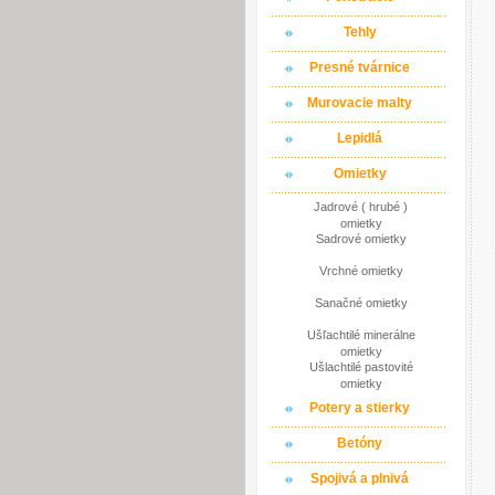
Tehly
Presné tvárnice
Murovacie malty
Lepidlá
Omietky
Jadrové ( hrubé )
omietky
Sadrové omietky
Vrchné omietky
Sanačné omietky
Ušľachtilé minerálne
omietky
Ušlachtilé pastovité
omietky
Potery a stierky
Betóny
Spojivá a plnivá