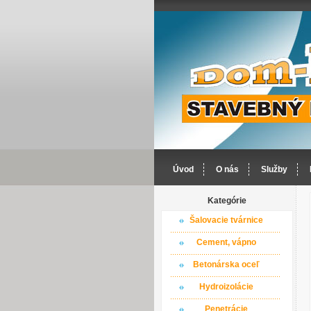
Úvod
O nás
Služby
Kategórie
Šalovacie tvárnice
Cement, vápno
Betonárska oceľ
Hydroizolácie
Penetrácie