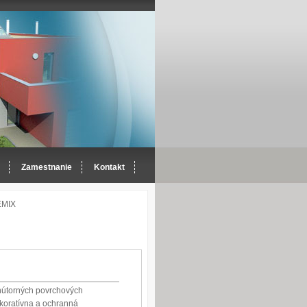
Zamestnanie
Kontakt
EMIX
vnútorných povrchových
ekoratívna a ochranná