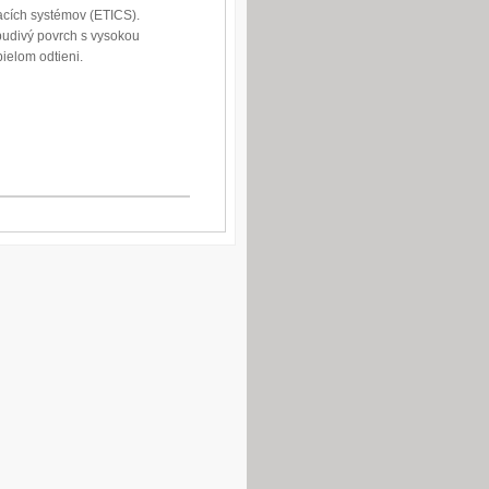
acích systémov (ETICS).
udivý povrch s vysokou
ielom odtieni.