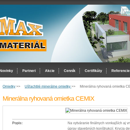
Novinky
Partneri
Akcie
Cenník
Certifikáty
Referencie
Omietky
>>
Ušľachtilé minerálne omietky
>>
Minerálna ryhovaná omietka C
Minerálna ryhovaná omietka CEMIX
Popis:
Na vytváranie finálnych vonkajších aj 
úprav stavebných konštrukcií. Krycia d