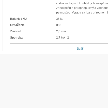
vrstva vonkajších kontaktných zatepľov
Zabezpečuje paropriepustný a vodoodp
pevnosťou. Vyrába sa iba v prírodnom b
Balenie / MJ
35 kg
Označenie
058
Zrnitosť
2,0 mm
Spotreba
2,7 kg/m2
Späť