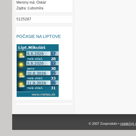
Meniny má: Oskár
Zajtra: Ľubomíra
5125287
POČASIE NA LIPTOVE
© 2007 Zooprodukt •
redakčný 