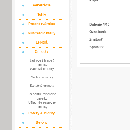
Popis:
Penetrácie
Tehly
Presné tvárnice
Balenie / MJ
Označenie
Murovacie malty
Zrnitosť
Lepidlá
Spotreba
Omietky
Jadrové ( hrubé )
omietky
Sadrové omietky
Vrchné omietky
Sanačné omietky
Ušľachtilé minerálne
omietky
Ušlachtilé pastovité
omietky
Potery a stierky
Betóny