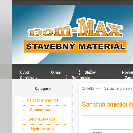
Úvod
O nás
Služby
Novin
Certifikáty
Referencie
Zame
Omietky
>>
Sanačné omietky
Kategórie
Šalovacie tvárnice
Sanačná omietka 
Cement, vápno
Betonárska oceľ
Hydroizolácie