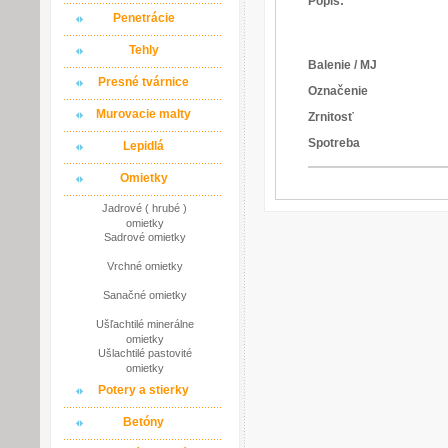
Popis:
Penetrácie
Tehly
Balenie / MJ
Presné tvárnice
Označenie
Murovacie malty
Zrnitosť
Spotreba
Lepidlá
Omietky
Jadrové ( hrubé )
omietky
Sadrové omietky
Vrchné omietky
Sanačné omietky
Ušľachtilé minerálne
omietky
Ušlachtilé pastovité
omietky
Potery a stierky
Betóny