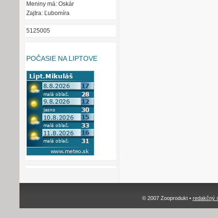
Meniny má: Oskár
Zajtra: Ľubomíra
5125005
POČASIE NA LIPTOVE
© 2007 Zooprodukt •
redakčný 