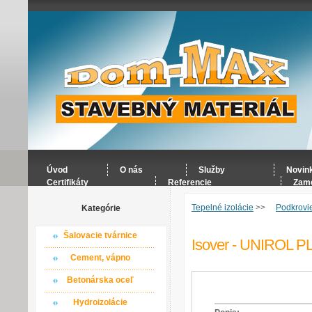
Úvod
O nás
Služby
Novin
Certifikáty
Referencie
Zame
Tepelné izolácie
>>
Podkrovi
Kategórie
Šalovacie tvárnice
Isover - UNIROL 
Cement, vápno
Betonárska oceľ
Hydroizolácie