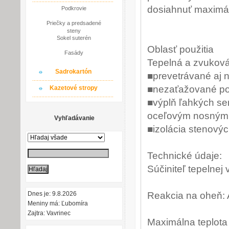
dosiahnuť maximá
Podkrovie
Priečky a predsadené
steny
Sokel suterén
Oblasť použitia
Fasády
Tepelná a zvuková 
Sadrokartón
■prevetrávané aj 
■nezaťažované pod
Kazetové stropy
■výplň ľahkých se
oceľovým nosným
Vyhľadávanie
■izolácia stenovýc
Technické údaje:
Súčiniteľ tepelnej
Dnes je: 9.8.2026
Reakcia na oheň:
Meniny má: Ľubomíra
Zajtra: Vavrinec
Maximálna teplota