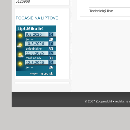
5126968
Technický list:
POČASIE NA LIPTOVE
© 2007 Zooprodukt •
redakčný 