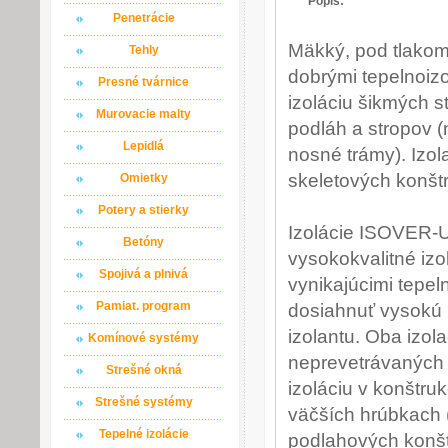
Popis:
Penetrácie
Mäkký, pod tlakom
Tehly
dobrými tepelnoiz
Presné tvárnice
izoláciu šikmých s
Murovacie malty
podláh a stropov 
Lepidlá
nosné trámy). Izol
skeletových konšt
Omietky
Potery a stierky
Izolácie ISOVER
Betóny
vysokokvalitné izo
Spojivá a plnivá
vynikajúcimi tepe
Pamiat. program
dosiahnuť vysokú 
izolantu. Oba izo
Komínové systémy
neprevetrávaných 
Strešné okná
izoláciu v konštruk
Strešné systémy
väčších hrúbkach 
Tepelné izolácie
podlahových konšt