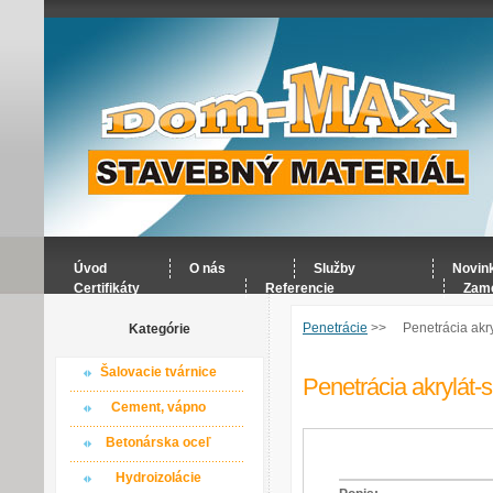
Úvod
O nás
Služby
Novin
Certifikáty
Referencie
Zame
Penetrácie
>>
Penetrácia akr
Kategórie
Šalovacie tvárnice
Penetrácia akrylát-
Cement, vápno
Betonárska oceľ
Hydroizolácie