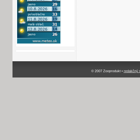
© 2007 Zooprodukt •
redakčný 